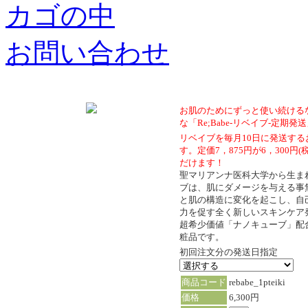
カゴの中
お問い合わせ
お肌のためにずっと使い続ける
な「Re;Babe-リベイブ-定期発送」[re
リベイブを毎月10日に発送す
す。定価7，875円が6，300円
だけます！
聖マリアンナ医科大学から生ま
ブは、肌にダメージを与える事
と肌の構造に変化を起こし、自
力を促す全く新しいスキンケア
超希少価値「ナノキューブ」配
粧品です。
初回注文分の発送日指定
商品コード
rebabe_1pteiki
価格
6,300円