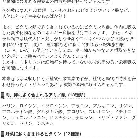
ど動物に含まれる栄養素の両方を併せ持っているんです！
その数はなんと59種類！しかもそれらはビタミンやアミノ酸など、
人体にとって重要なものばかり！
まず、ビタミン類で多く含まれているのはビタミンＢ群。体内に吸収
した炭水化物などのエネルギー変換を助けてくれます。 また、ミネ
ラル類では現代人に不足しがちな亜鉛やマグネシウムなど9種類が含
まれています。 更に、魚の眼などに多く含まれる不飽和脂肪酸
（DHA、EPA）も備えているうえに、食べ物からでないと摂取できな
い必須アミノ酸もバランスよく含んでいます。
しかも、ミドリムシは細胞壁を持っていないので効率の良い栄養吸収
が可能になります。
本来ならば吸収しにくい植物性栄養素ですが、植物と動物の特性を合
わせ持ったミドリムシであれば確実に体内に取り込めるんです。
肉、卵に多く含まれるアミノ酸（18種類）
バリン、ロイシン、イソロイシン、アラニン、アルギニン、リジン、
アスパラギン酸、グルタミン酸、プロリン、スレオニン、メチオニ
ン、フェニルアラニン、ヒスチジン、チロシン、トリプトファン、グ
リシン、セリン、シスチン
野菜に多く含まれるビタミン（13種類）