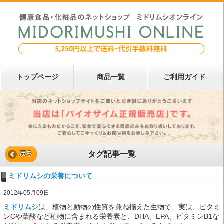
トップページ
商品一覧
ご利用ガイド
タグ記事一覧
戻る
ミドリムシの栄養について
2012年05月09日
ミドリムシ
は、植物と動物の性質を兼ね揃えた生物で、実は、ビタミ
ンCや葉酸など植物に含まれる栄養素と、DHA、EPA、ビタミンB1な